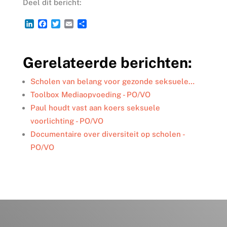
Deel dit bericht:
L
F
T
E
D
i
a
w
m
e
n
c
i
a
l
k
e
t
i
e
Gerelateerde berichten:
e
b
t
l
n
d
o
e
I
o
r
Scholen van belang voor gezonde seksuele…
n
k
Toolbox Mediaopvoeding - PO/VO
Paul houdt vast aan koers seksuele
voorlichting - PO/VO
Documentaire over diversiteit op scholen -
PO/VO