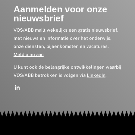
Aanmelden voor onze
nieuwsbrief
VOS/ABB mailt wekelijks een gratis nieuwsbrief,
met nieuws en informatie over het onderwijs,
onze diensten, bijeenkomsten en vacatures.
Meld u nu aan
U kunt ook de belangrijke ontwikkelingen waarbij
VOS/ABB betrokken is volgen via
LinkedIn
.