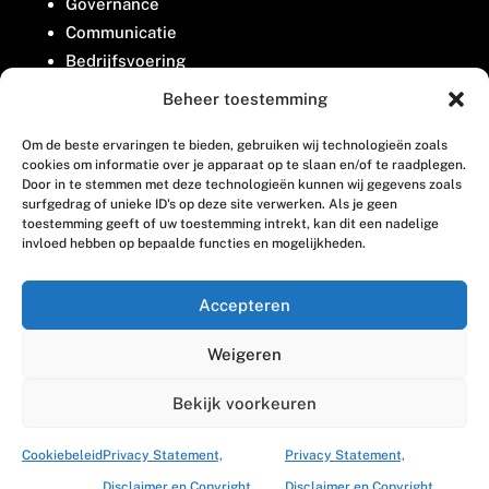
Governance
Communicatie
Bedrijfsvoering
Belangenbehartiging
Beheer toestemming
Om de beste ervaringen te bieden, gebruiken wij technologieën zoals
Contact
cookies om informatie over je apparaat op te slaan en/of te raadplegen.
Door in te stemmen met deze technologieën kunnen wij gegevens zoals
surfgedrag of unieke ID's op deze site verwerken. Als je geen
Houttuinlaan 8
toestemming geeft of uw toestemming intrekt, kan dit een nadelige
invloed hebben op bepaalde functies en mogelijkheden.
3447 GM Woerden
(0348) 405 200
Accepteren
welkom@vosabb.nl
Weigeren
Privacy, disclaimer en copyright
Bekijk voorkeuren
Cookiebeleid
Privacy Statement,
Privacy Statement,
Disclaimer en Copyright
Disclaimer en Copyright