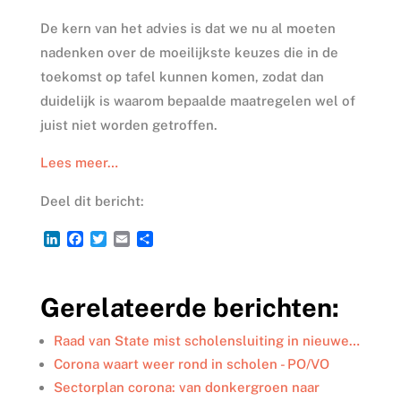
De kern van het advies is dat we nu al moeten
nadenken over de moeilijkste keuzes die in de
toekomst op tafel kunnen komen, zodat dan
duidelijk is waarom bepaalde maatregelen wel of
juist niet worden getroffen.
Lees meer…
Deel dit bericht:
L
F
T
E
D
i
a
w
m
e
n
c
i
a
l
k
e
t
i
e
Gerelateerde berichten:
e
b
t
l
n
d
o
e
I
o
r
Raad van State mist scholensluiting in nieuwe…
n
k
Corona waart weer rond in scholen - PO/VO
Sectorplan corona: van donkergroen naar