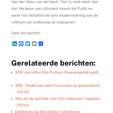
Van der Veen van de hand. ‘Het is veel méér dan
dat. Na jaren van stilstand neemt de PvdA nu
weer het initiatief om een modernisering van de
vrijheid van onderwijs te realiseren.’
Deel dit bericht:
L
F
T
E
D
i
a
w
m
e
n
c
i
a
l
k
e
t
i
e
Gerelateerde berichten:
e
b
t
l
n
d
o
e
I
o
r
SER-voorzitter Kim Putters (kansengelijkheid!)
n
k
…
SER: 'Onderwijs moet focussen op gezondheid'
- PO/VO
Wat wil de politiek met het onderwijs? (update)
- PO/VO
Onderwijs op de kieslijst: sturing en