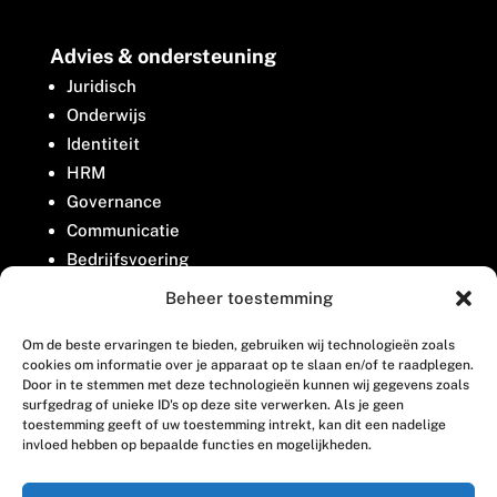
Advies & ondersteuning
Juridisch
Onderwijs
Identiteit
HRM
Governance
Communicatie
Bedrijfsvoering
Belangenbehartiging
Beheer toestemming
Om de beste ervaringen te bieden, gebruiken wij technologieën zoals
Contact
cookies om informatie over je apparaat op te slaan en/of te raadplegen.
Door in te stemmen met deze technologieën kunnen wij gegevens zoals
surfgedrag of unieke ID's op deze site verwerken. Als je geen
Houttuinlaan 8
toestemming geeft of uw toestemming intrekt, kan dit een nadelige
invloed hebben op bepaalde functies en mogelijkheden.
3447 GM Woerden