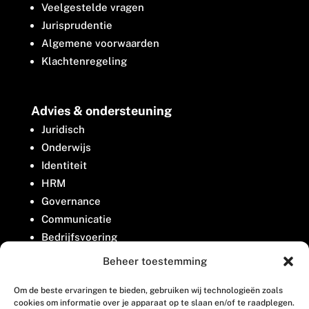
Veelgestelde vragen
Jurisprudentie
Algemene voorwaarden
Klachtenregeling
Advies & ondersteuning
Juridisch
Onderwijs
Identiteit
HRM
Governance
Communicatie
Bedrijfsvoering
Belangenbehartiging
Beheer toestemming
Om de beste ervaringen te bieden, gebruiken wij technologieën zoals
Contact
cookies om informatie over je apparaat op te slaan en/of te raadplegen.