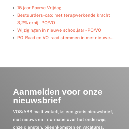
d
o
e
I
o
r
15 jaar Paarse Vrijdag
n
k
Bestuurders-cao: met terugwerkende kracht
3,2% erbij - PO/VO
Wijzigingen in nieuwe schooljaar - PO/VO
PO-Raad en VO-raad stemmen in met nieuwe…
Aanmelden voor onze
nieuwsbrief
VOS/ABB mailt wekelijks een gratis nieuwsbrief,
met nieuws en informatie over het onderwijs,
onze diensten, bijeenkomsten en vacatures.