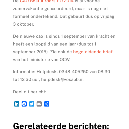
De
CAO Bestuurders PO 2014
is al voor de
zomervakantie geaccordeerd, maar is nog niet
formeel ondertekend. Dat gebeurt dus op vrijdag
3 oktober.
De nieuwe cao is sinds 1 september van kracht en
heeft een looptijd van een jaar (dus tot 1
september 2015). Zie ook de
begeleidende brief
van het ministerie van OCW.
Informatie: Helpdesk, 0348-405250 van 08.30
tot 12.30 uur, helpdesk@vosabb.nl
Deel dit bericht:
L
F
T
E
D
i
a
w
m
e
n
c
i
a
l
k
e
t
i
e
Gerelateerde berichten:
e
b
t
l
n