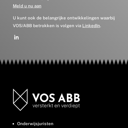
Meld u nu aan
U kunt ook de belangrijke ontwikkelingen waarbij
VOS/ABB betrokken is volgen via
LinkedIn
.
Onderwijsjuristen