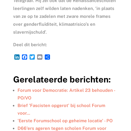
Telegraaf. Hij zei ook dat de Renaissancescholen
leerlingen zelf wilden laten nadenken, ‘in plaats
van ze op te zadelen met zware morele frames
over genderfluïditeit, klimaatrisico’s en
slavernijschuld’.
Deel dit bericht:
L
F
T
E
D
i
a
w
m
e
n
c
i
a
l
k
e
t
i
e
Gerelateerde berichten:
e
b
t
l
n
d
o
e
I
o
r
Forum voor Democratie: Artikel 23 behouden -
n
k
PO/VO
Brief 'Fascisten opgerot' bij school Forum
voor…
'Eerste Forumschool op geheime locatie' - PO
D66'ers ageren tegen scholen Forum voor