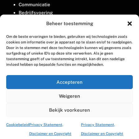
Communicatie
Bedrijfsvoering
Belangenbehartiging
Beheer toestemming
Om de beste ervaringen te bieden, gebruiken wij technologieën zoals
Contact
cookies om informatie over je apparaat op te slaan en/of te raadplegen.
Door in te stemmen met deze technologieën kunnen wij gegevens zoals
surfgedrag of unieke ID's op deze site verwerken. Als je geen
Houttuinlaan 8
toestemming geeft of uw toestemming intrekt, kan dit een nadelige
invloed hebben op bepaalde functies en mogelijkheden.
3447 GM Woerden
(0348) 405 200
Accepteren
welkom@vosabb.nl
Weigeren
Privacy, disclaimer en copyright
Bekijk voorkeuren
Cookiebeleid
Privacy Statement,
Privacy Statement,
Disclaimer en Copyright
Disclaimer en Copyright