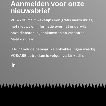
Aanmelden voor onze
nieuwsbrief
VOS/ABB mailt wekelijks een gratis nieuwsbrief,
met nieuws en informatie over het onderwijs,
onze diensten, bijeenkomsten en vacatures.
Meld u nu aan
U kunt ook de belangrijke ontwikkelingen waarbij
VOS/ABB betrokken is volgen via
LinkedIn
.