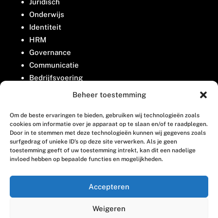
Juridisch
Onderwijs
Identiteit
HRM
Governance
Communicatie
Bedrijfsvoering
Belangenbehartiging
Beheer toestemming
Om de beste ervaringen te bieden, gebruiken wij technologieën zoals
Contact
cookies om informatie over je apparaat op te slaan en/of te raadplegen.
Door in te stemmen met deze technologieën kunnen wij gegevens zoals
surfgedrag of unieke ID's op deze site verwerken. Als je geen
Houttuinlaan 8
toestemming geeft of uw toestemming intrekt, kan dit een nadelige
invloed hebben op bepaalde functies en mogelijkheden.
3447 GM Woerden
(0348) 405 200
Accepteren
welkom@vosabb.nl
Weigeren
Privacy, disclaimer en copyright