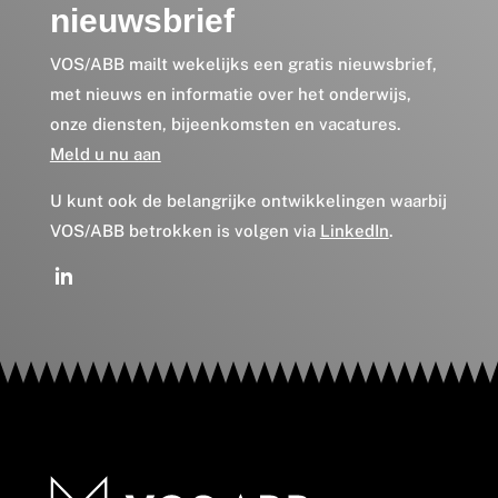
nieuwsbrief
VOS/ABB mailt wekelijks een gratis nieuwsbrief,
met nieuws en informatie over het onderwijs,
onze diensten, bijeenkomsten en vacatures.
Meld u nu aan
U kunt ook de belangrijke ontwikkelingen waarbij
VOS/ABB betrokken is volgen via
LinkedIn
.