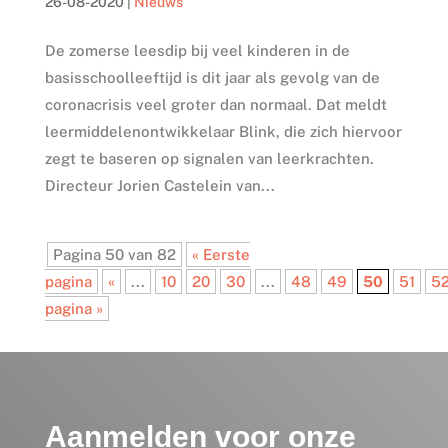
26-08-2020
|
Nieuws
De zomerse leesdip bij veel kinderen in de
basisschoolleeftijd is dit jaar als gevolg van de
coronacrisis veel groter dan normaal. Dat meldt
leermiddelenontwikkelaar Blink, die zich hiervoor
zegt te baseren op signalen van leerkrachten.
Directeur Jorien Castelein van...
Pagina 50 van 82
« Eerste
pagina
«
...
10
20
30
...
48
49
50
51
5
pagina »
Aanmelden voor onze