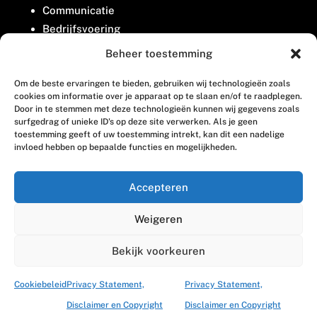
Communicatie
Bedrijfsvoering
Belangenbehartiging
Beheer toestemming
Om de beste ervaringen te bieden, gebruiken wij technologieën zoals
Contact
cookies om informatie over je apparaat op te slaan en/of te raadplegen.
Door in te stemmen met deze technologieën kunnen wij gegevens zoals
surfgedrag of unieke ID's op deze site verwerken. Als je geen
Houttuinlaan 8
toestemming geeft of uw toestemming intrekt, kan dit een nadelige
invloed hebben op bepaalde functies en mogelijkheden.
3447 GM Woerden
(0348) 405 200
Accepteren
welkom@vosabb.nl
Weigeren
Privacy, disclaimer en copyright
Bekijk voorkeuren
Cookiebeleid
Privacy Statement,
Privacy Statement,
Disclaimer en Copyright
Disclaimer en Copyright