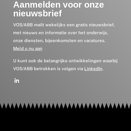
Aanmelden voor onze
nieuwsbrief
VOS/ABB mailt wekelijks een gratis nieuwsbrief,
met nieuws en informatie over het onderwijs,
onze diensten, bijeenkomsten en vacatures.
Meld u nu aan
U kunt ook de belangrijke ontwikkelingen waarbij
VOS/ABB betrokken is volgen via
LinkedIn
.