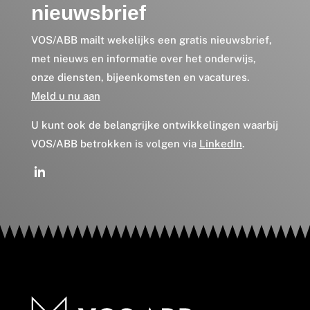
nieuwsbrief
VOS/ABB mailt wekelijks een gratis nieuwsbrief,
met nieuws en informatie over het onderwijs,
onze diensten, bijeenkomsten en vacatures.
Meld u nu aan
U kunt ook de belangrijke ontwikkelingen waarbij
VOS/ABB betrokken is volgen via
LinkedIn
.