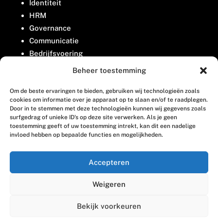
Identiteit
HRM
Governance
Communicatie
Bedrijfsvoering
Belangenbehartiging
Beheer toestemming
Om de beste ervaringen te bieden, gebruiken wij technologieën zoals
Contact
cookies om informatie over je apparaat op te slaan en/of te raadplegen.
Door in te stemmen met deze technologieën kunnen wij gegevens zoals
surfgedrag of unieke ID's op deze site verwerken. Als je geen
Houttuinlaan 8
toestemming geeft of uw toestemming intrekt, kan dit een nadelige
invloed hebben op bepaalde functies en mogelijkheden.
3447 GM Woerden
(0348) 405 200
Accepteren
welkom@vosabb.nl
Weigeren
Privacy, disclaimer en copyright
Bekijk voorkeuren