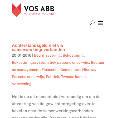
Achterstandsgeld niet via
samenwerkingsverbanden
20-01-2016
|
Bedrijfsvoering
,
Bekostiging
,
Bekostigingssystematiek passend onderwijs
,
Bestuur
en management
,
Financiën
,
Gemeenten
,
Nieuws
,
Passend onderwijs
,
Politiek
,
Tweede kamer
,
Verevening
Het is op dit moment niet verstandig om om de
uitvoering van de gewichtenregeling over te
hevelen naar de samenwerkingsverbanden
passend onderwijs. Dat staat in een brief van