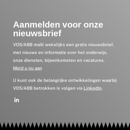
Aanmelden voor onze
nieuwsbrief
VOS/ABB mailt wekelijks een gratis nieuwsbrief,
met nieuws en informatie over het onderwijs,
onze diensten, bijeenkomsten en vacatures.
Meld u nu aan
U kunt ook de belangrijke ontwikkelingen waarbij
VOS/ABB betrokken is volgen via
LinkedIn
.