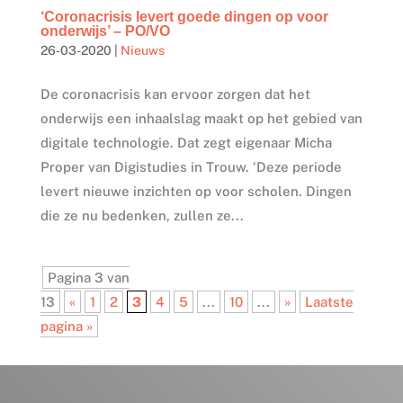
‘Coronacrisis levert goede dingen op voor
onderwijs’ – PO/VO
26-03-2020
|
Nieuws
De coronacrisis kan ervoor zorgen dat het
onderwijs een inhaalslag maakt op het gebied van
digitale technologie. Dat zegt eigenaar Micha
Proper van Digistudies in Trouw. ‘Deze periode
levert nieuwe inzichten op voor scholen. Dingen
die ze nu bedenken, zullen ze...
Pagina 3 van
13
«
1
2
3
4
5
...
10
...
»
Laatste
pagina »