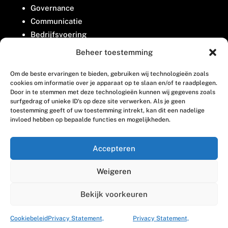
Governance
Communicatie
Bedrijfsvoering
Belangenbehartiging
Beheer toestemming
Om de beste ervaringen te bieden, gebruiken wij technologieën zoals
Contact
cookies om informatie over je apparaat op te slaan en/of te raadplegen.
Door in te stemmen met deze technologieën kunnen wij gegevens zoals
surfgedrag of unieke ID's op deze site verwerken. Als je geen
Houttuinlaan 8
toestemming geeft of uw toestemming intrekt, kan dit een nadelige
invloed hebben op bepaalde functies en mogelijkheden.
3447 GM Woerden
(0348) 405 200
Accepteren
welkom@vosabb.nl
Weigeren
Privacy, disclaimer en copyright
Bekijk voorkeuren
Cookiebeleid
Privacy Statement,
Privacy Statement,