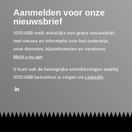
Aanmelden voor onze
nieuwsbrief
VOS/ABB mailt wekelijks een gratis nieuwsbrief,
met nieuws en informatie over het onderwijs,
onze diensten, bijeenkomsten en vacatures.
Meld u nu aan
U kunt ook de belangrijke ontwikkelingen waarbij
VOS/ABB betrokken is volgen via
LinkedIn
.