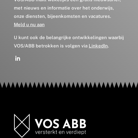
met nieuws en informatie over het onderwijs,
onze diensten, bijeenkomsten en vacatures.
Meld u nu aan
U kunt ook de belangrijke ontwikkelingen waarbij
VOS/ABB betrokken is volgen via
LinkedIn
.