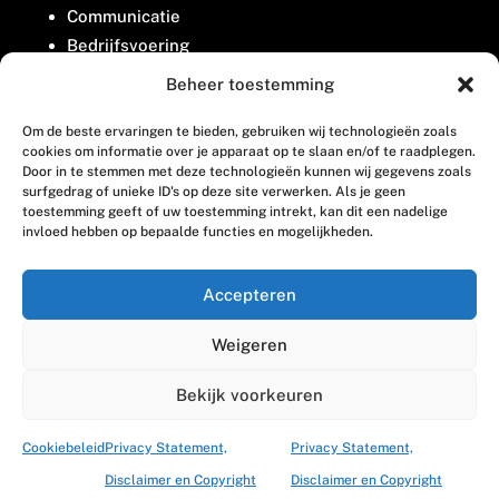
Communicatie
Bedrijfsvoering
Belangenbehartiging
Beheer toestemming
Om de beste ervaringen te bieden, gebruiken wij technologieën zoals
Contact
cookies om informatie over je apparaat op te slaan en/of te raadplegen.
Door in te stemmen met deze technologieën kunnen wij gegevens zoals
surfgedrag of unieke ID's op deze site verwerken. Als je geen
Houttuinlaan 8
toestemming geeft of uw toestemming intrekt, kan dit een nadelige
invloed hebben op bepaalde functies en mogelijkheden.
3447 GM Woerden
(0348) 405 200
Accepteren
welkom@vosabb.nl
Weigeren
Privacy, disclaimer en copyright
Bekijk voorkeuren
Cookiebeleid
Privacy Statement,
Privacy Statement,
Disclaimer en Copyright
Disclaimer en Copyright