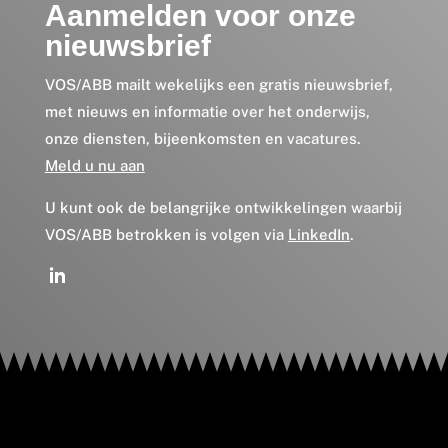
Aanmelden voor onze
nieuwsbrief
VOS/ABB mailt wekelijks een gratis nieuwsbrief,
met nieuws en informatie over het onderwijs,
onze diensten, bijeenkomsten en vacatures.
Meld u nu aan
U kunt ook de belangrijke ontwikkelingen waarbij
VOS/ABB betrokken is volgen via
LinkedIn
.