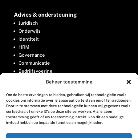
Advies & ondersteuning
Juridisch
Onderwijs
Identiteit
HRM
Governance
Communicatie
Bedrijfsvoering
Belangenbehartiging
Beheer toestemming
Om de beste ervaringen te bieden, gebruiken wij technologieën zoals
Contact
cookies om informatie over je apparaat op te slaan en/of te raadplegen.
Door in te stemmen met deze technologieën kunnen wij gegevens zoals
surfgedrag of unieke ID's op deze site verwerken. Als je geen
Houttuinlaan 8
toestemming geeft of uw toestemming intrekt, kan dit een nadelige
invloed hebben op bepaalde functies en mogelijkheden.
3447 GM Woerden
(0348) 405 200