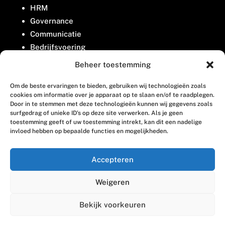
HRM
Governance
Communicatie
Bedrijfsvoering
Belangenbehartiging
Beheer toestemming
Om de beste ervaringen te bieden, gebruiken wij technologieën zoals
Contact
cookies om informatie over je apparaat op te slaan en/of te raadplegen.
Door in te stemmen met deze technologieën kunnen wij gegevens zoals
surfgedrag of unieke ID's op deze site verwerken. Als je geen
Houttuinlaan 8
toestemming geeft of uw toestemming intrekt, kan dit een nadelige
invloed hebben op bepaalde functies en mogelijkheden.
3447 GM Woerden
(0348) 405 200
Accepteren
welkom@vosabb.nl
Weigeren
Privacy, disclaimer en copyright
Bekijk voorkeuren