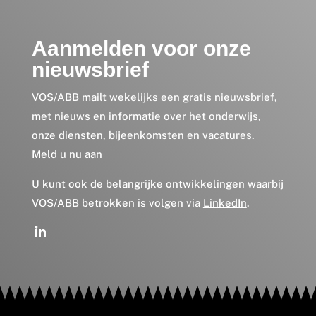
Aanmelden voor onze
nieuwsbrief
VOS/ABB mailt wekelijks een gratis nieuwsbrief,
met nieuws en informatie over het onderwijs,
onze diensten, bijeenkomsten en vacatures.
Meld u nu aan
U kunt ook de belangrijke ontwikkelingen waarbij
VOS/ABB betrokken is volgen via
LinkedIn
.