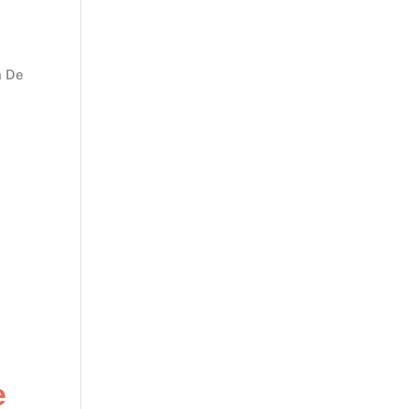
n De
e