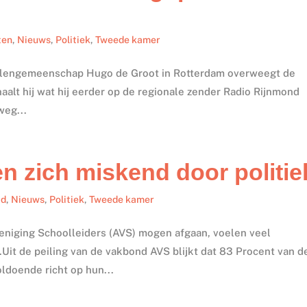
ten
,
Nieuws
,
Politiek
,
Tweede kamer
cholengemeenschap Hugo de Groot in Rotterdam overweegt de
haalt hij wat hij eerder op de regionale zender Radio Rijnmond
weg...
n zich miskend door politie
id
,
Nieuws
,
Politiek
,
Tweede kamer
eniging Schoolleiders (AVS) mogen afgaan, voelen veel
.Uit de peiling van de vakbond AVS blijkt dat 83 Procent van d
oldoende richt op hun...