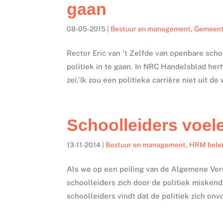
gaan
08-05-2015
|
Bestuur en management
,
Gemeen
Rector Eric van ’t Zelfde van openbare s
politiek in te gaan. In NRC Handelsblad her
zei.’Ik zou een politieke carrière niet uit de 
Schoolleiders voele
13-11-2014
|
Bestuur en management
,
HRM bele
Als we op een peiling van de Algemene Ver
schoolleiders zich door de politiek miskend
schoolleiders vindt dat de politiek zich onv