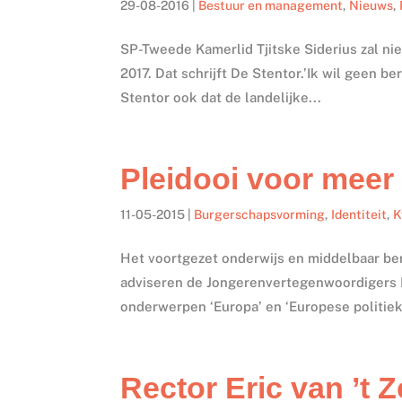
29-08-2016
|
Bestuur en management
,
Nieuws
,
SP-Tweede Kamerlid Tjitske Siderius zal ni
2017. Dat schrijft De Stentor.’Ik wil geen be
Stentor ook dat de landelijke...
Pleidooi voor meer
11-05-2015
|
Burgerschapsvorming
,
Identiteit
,
K
Het voortgezet onderwijs en middelbaar b
adviseren de Jongerenvertegenwoordigers E
onderwerpen ‘Europa’ en ‘Europese politiek’ 
Rector Eric van ’t Z