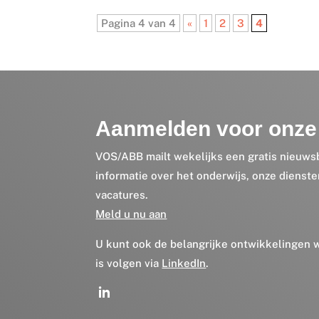
Pagina 4 van 4
«
1
2
3
4
Aanmelden voor onze 
VOS/ABB mailt wekelijks een gratis nieuws
informatie over het onderwijs, onze dienst
vacatures.
Meld u nu aan
U kunt ook de belangrijke ontwikkelingen
is volgen via
LinkedIn
.