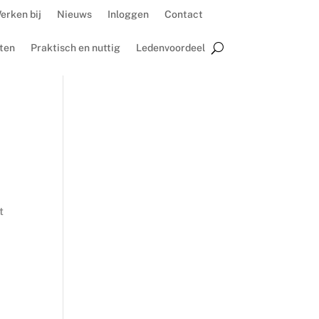
erken bij
Nieuws
Inloggen
Contact
ten
Praktisch en nuttig
Ledenvoordeel
t