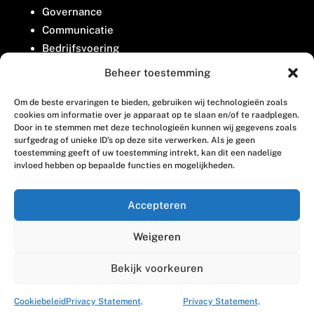
Governance
Communicatie
Bedrijfsvoering
Belangenbehartiging
Beheer toestemming
Om de beste ervaringen te bieden, gebruiken wij technologieën zoals
Contact
cookies om informatie over je apparaat op te slaan en/of te raadplegen.
Door in te stemmen met deze technologieën kunnen wij gegevens zoals
surfgedrag of unieke ID's op deze site verwerken. Als je geen
Houttuinlaan 8
toestemming geeft of uw toestemming intrekt, kan dit een nadelige
invloed hebben op bepaalde functies en mogelijkheden.
3447 GM Woerden
(0348) 405 200
Accepteren
welkom@vosabb.nl
Weigeren
Privacy, disclaimer en copyright
Bekijk voorkeuren
Cookiebeleid
Privacy Statement,
Privacy Statement,