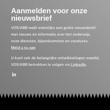
Aanmelden voor onze
nieuwsbrief
VOS/ABB mailt wekelijks een gratis nieuwsbrief,
met nieuws en informatie over het onderwijs,
onze diensten, bijeenkomsten en vacatures.
Meld u nu aan
U kunt ook de belangrijke ontwikkelingen waarbij
VOS/ABB betrokken is volgen via
LinkedIn
.