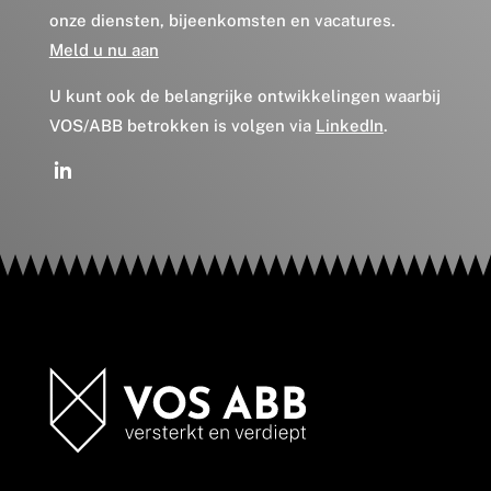
onze diensten, bijeenkomsten en vacatures.
Meld u nu aan
U kunt ook de belangrijke ontwikkelingen waarbij
VOS/ABB betrokken is volgen via
LinkedIn
.