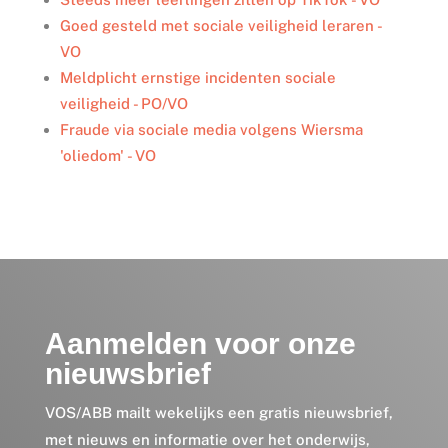
n
k
Goed gesteld met sociale veiligheid leraren -
VO
Meldplicht ernstige incidenten sociale
veiligheid - PO/VO
Fraude via sociale media volgens Wiersma
'oliedom' - VO
Aanmelden voor onze
nieuwsbrief
VOS/ABB mailt wekelijks een gratis nieuwsbrief,
met nieuws en informatie over het onderwijs,