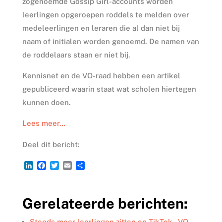
zogenoemde Gossip Girl-accounts worden
leerlingen opgeroepen roddels te melden over
medeleerlingen en leraren die al dan niet bij
naam of initialen worden genoemd. De namen van
de roddelaars staan er niet bij.
Kennisnet en de VO-raad hebben een artikel
gepubliceerd waarin staat wat scholen hiertegen
kunnen doen.
Lees meer…
Deel dit bericht:
L
F
T
E
D
i
a
w
m
e
n
c
i
a
l
k
e
t
i
e
Gerelateerde berichten:
e
b
t
l
n
d
o
e
I
o
r
Steeds meer leerlingen zitten op TikTok - VO