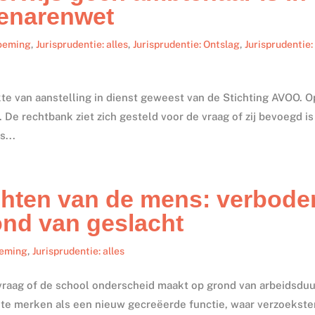
tenarenwet
noeming
,
Jurisprudentie: alles
,
Jurisprudentie: Ontslag
,
Jurisprudentie:
te van aanstelling in dienst geweest van de Stichting AVOO. O
De rechtbank ziet zich gesteld voor de vraag of zij bevoegd i
s...
chten van de mens: verbode
ond van geslacht
oeming
,
Jurisprudentie: alles
vraag of de school onderscheid maakt op grond van arbeidsduu
n te merken als een nieuw gecreëerde functie, waar verzoekste