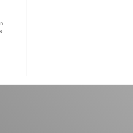
an
te