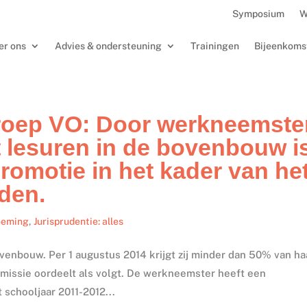
Symposium
W
er ons
Advies & ondersteuning
Trainingen
Bijeenkoms
oep VO: Door werkneemste
t lesuren in de bovenbouw i
romotie in het kader van he
den.
noeming
,
Jurisprudentie: alles
enbouw. Per 1 augustus 2014 krijgt zij minder dan 50% van ha
issie oordeelt als volgt. De werkneemster heeft een
schooljaar 2011-2012...