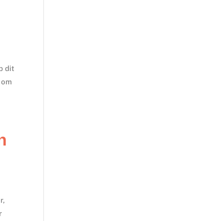
p dit
s om
n
r,
r