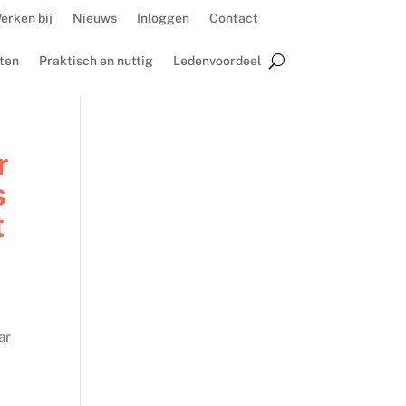
erken bij
Nieuws
Inloggen
Contact
ten
Praktisch en nuttig
Ledenvoordeel
r
s
t
ar