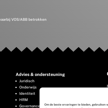
 waarbij VOS/ABB betrokken
Advies & ondersteuning
Juridisch
Onderwijs
Identiteit
HRM
Om de beste ervaringen te bieden, gebruiken w
Governance