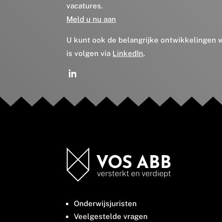
vacatures.
Meld u nu aan
U kunt ook de belangrijke ontwikkelingen
is volgen via
LinkedIn
.
Onderwijsjuristen
Veelgestelde vragen