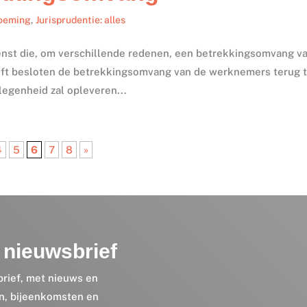
noeming
,
Jurisprudentie: alles
nst die, om verschillende redenen, een betrekkingsomvang v
eft besloten de betrekkingsomvang van de werknemers terug 
legenheid zal opleveren...
4
5
6
7
8
»
nieuwsbrief
brief, met nieuws en
en, bijeenkomsten en