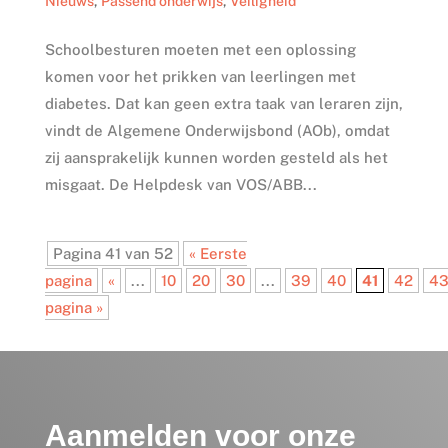
Nieuws
,
Passend onderwijs
,
Veiligheid
Schoolbesturen moeten met een oplossing
komen voor het prikken van leerlingen met
diabetes. Dat kan geen extra taak van leraren zijn,
vindt de Algemene Onderwijsbond (AOb), omdat
zij aansprakelijk kunnen worden gesteld als het
misgaat. De Helpdesk van VOS/ABB...
Pagina 41 van 52
« Eerste
pagina
«
...
10
20
30
...
39
40
41
42
4
pagina »
Aanmelden voor onze