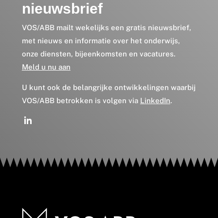
nieuwsbrief
VOS/ABB mailt wekelijks een gratis nieuwsbrief,
met nieuws en informatie over het onderwijs,
onze diensten, bijeenkomsten en vacatures.
Meld u nu aan
U kunt ook de belangrijke ontwikkelingen waarbij
VOS/ABB betrokken is volgen via
LinkedIn
.