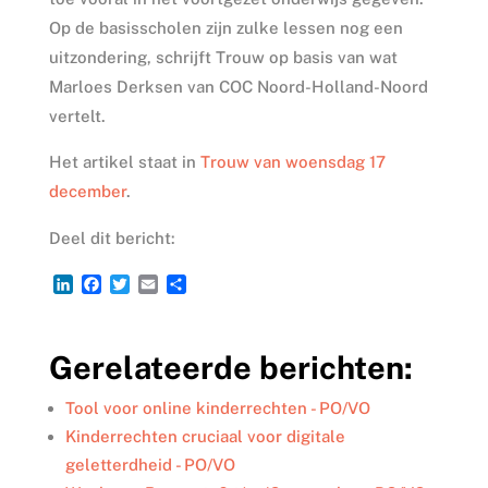
Op de basisscholen zijn zulke lessen nog een
uitzondering, schrijft Trouw op basis van wat
Marloes Derksen van COC Noord-Holland-Noord
vertelt.
Het artikel staat in
Trouw van woensdag 17
december
.
Deel dit bericht:
L
F
T
E
D
i
a
w
m
e
n
c
i
a
l
k
e
t
i
e
Gerelateerde berichten:
e
b
t
l
n
d
o
e
I
o
r
Tool voor online kinderrechten - PO/VO
n
k
Kinderrechten cruciaal voor digitale
geletterdheid - PO/VO