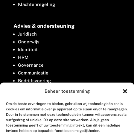
Klachtenregeling
Advies & ondersteuning
Juridisch
Onderwijs
Identiteit
HRM
Governance
Communicatie
Bedrijfsvoering
Belangenbehartiging
Beheer toestemming
Om de beste ervaringen te bieden, gebruiken wij technologieën zoals
Contact
cookies om informatie over je apparaat op te slaan en/of te raadplegen.
Door in te stemmen met deze technologieën kunnen wij gegevens zoals
surfgedrag of unieke ID's op deze site verwerken. Als je geen
Houttuinlaan 8
toestemming geeft of uw toestemming intrekt, kan dit een nadelige
invloed hebben op bepaalde functies en mogelijkheden.
3447 GM Woerden