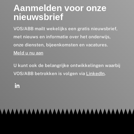
Aanmelden voor onze
nieuwsbrief
VOS/ABB mailt wekelijks een gratis nieuwsbrief,
met nieuws en informatie over het onderwijs,
onze diensten, bijeenkomsten en vacatures.
Meld u nu aan
U kunt ook de belangrijke ontwikkelingen waarbij
VOS/ABB betrokken is volgen via
LinkedIn
.