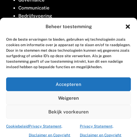
Communicatie
Bedrijfsvoering
Belangenbehartiging
Beheer toestemming
Om de beste ervaringen te bieden, gebruiken wij technologieën zoals
Contact
cookies om informatie over je apparaat op te slaan en/of te raadplegen.
Door in te stemmen met deze technologieën kunnen wij gegevens zoals
surfgedrag of unieke ID's op deze site verwerken. Als je geen
Houttuinlaan 8
toestemming geeft of uw toestemming intrekt, kan dit een nadelige
invloed hebben op bepaalde functies en mogelijkheden.
3447 GM Woerden
(0348) 405 200
Accepteren
welkom@vosabb.nl
Weigeren
Privacy, disclaimer en copyright
Bekijk voorkeuren
Cookiebeleid
Privacy Statement,
Privacy Statement,
Disclaimer en Copyright
Disclaimer en Copyright