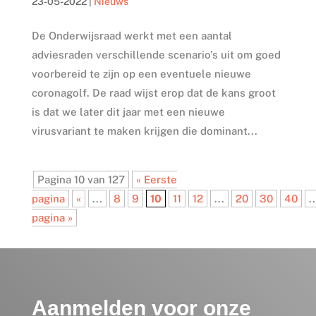
23-05-2022
|
Nieuws
De Onderwijsraad werkt met een aantal
adviesraden verschillende scenario’s uit om goed
voorbereid te zijn op een eventuele nieuwe
coronagolf. De raad wijst erop dat de kans groot
is dat we later dit jaar met een nieuwe
virusvariant te maken krijgen die dominant...
Pagina 10 van 127
« Eerste
pagina
«
...
8
9
10
11
12
...
20
30
40
..
pagina »
Aanmelden voor onze