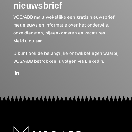
nieuwsbrief
VOS/ABB mailt wekelijks een gratis nieuwsbrief,
met nieuws en informatie over het onderwijs,
onze diensten, bijeenkomsten en vacatures.
Meld u nu aan
U kunt ook de belangrijke ontwikkelingen waarbij
VOS/ABB betrokken is volgen via
LinkedIn
.