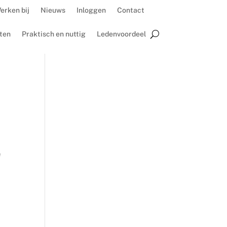
erken bij
Nieuws
Inloggen
Contact
ten
Praktisch en nuttig
Ledenvoordeel
e