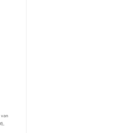
 van
M),