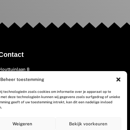
Contact
Houttuinlaan 8
3447 GM Woerden
Beheer toestemming
(0348) 405 200
ij technologieën zoals cookies om informatie over je apparaat op te
welkom@vosabb.nl
n met deze technologieën kunnen wij gegevens zoals surfgedrag of unieke
emming geeft of uw toestemming intrekt, kan dit een nadelige invloed
n.
Privacy, disclaimer en copyright
Weigeren
Bekijk voorkeuren