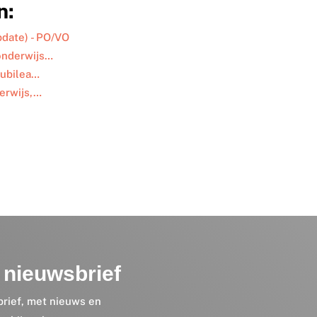
n:
pdate) - PO/VO
 onderwijs…
jubilea…
derwijs,…
nieuwsbrief
brief, met nieuws en