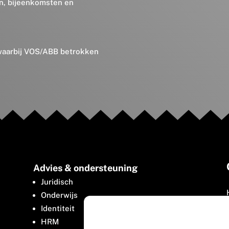
en, bijeenkomsten en
 waarbij VOS/ABB betrokken
Advies & ondersteuning
Juridisch
Onderwijs
Identiteit
HRM