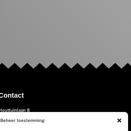
Contact
Houttuinlaan 8
3447 GM Woerden
Beheer toestemming
(0348) 405 200