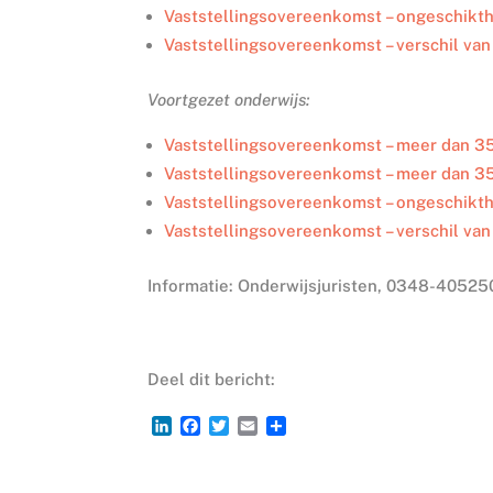
Vaststellingsovereenkomst – ongeschikth
Vaststellingsovereenkomst – verschil van
Voortgezet onderwijs:
Vaststellingsovereenkomst – meer dan 3
Vaststellingsovereenkomst – meer dan 35
Vaststellingsovereenkomst – ongeschikth
Vaststellingsovereenkomst – verschil van
Informatie: Onderwijsjuristen, 0348-405250
Deel dit bericht:
L
F
T
E
D
i
a
w
m
e
n
c
i
a
l
k
e
t
i
e