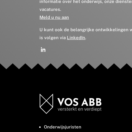
informatie over het onderwijs, onze dienst
vacatures.
Meld u nu aan
U kunt ook de belangrijke ontwikkelingen
is volgen via
LinkedIn
.
Onderwijsjuristen