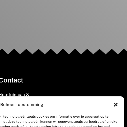
Contact
Houttuinlaan 8
3447 GM Woerden
Beheer toestemming
(0348) 405 200
ij technologieën zoals cookies om informatie over je apparaat op te
welkom@vosabb.nl
n met deze technologieën kunnen wij gegevens zoals surfgedrag of unieke
emming geeft of uw toestemming intrekt, kan dit een nadelige invloed