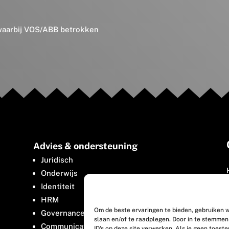
 waarbij VOS/ABB betrokken
Advies & ondersteuning
Juridisch
Onderwijs
Identiteit
HRM
Om de beste ervaringen te bieden, gebruiken w
Governance
slaan en/of te raadplegen. Door in te stemme
Communicatie
ID's op deze site verwerken. Als je geen toest