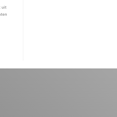
 uit
nten