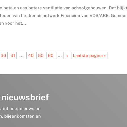
betalen aan betere ventilatie van schoolgebouwen. Dat blijkt
 leden van het kennisnetwerk Financiën van VOS/ABB. Gemee
n voor het...
30
31
...
40
50
60
...
»
Laatste pagina »
nieuwsbrief
brief, met nieuws en
en, bijeenkomsten en