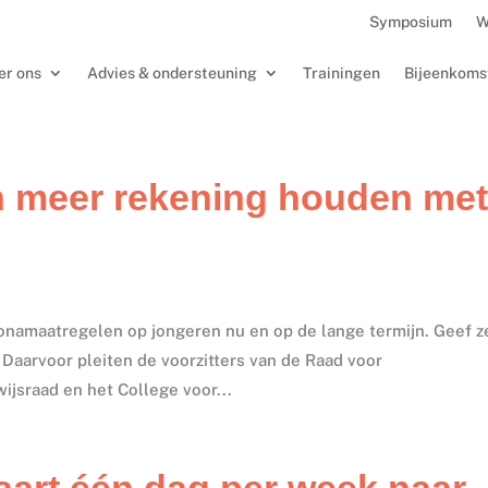
Symposium
W
er ons
Advies & ondersteuning
Trainingen
Bijeenkoms
n meer rekening houden me
onamaatregelen op jongeren nu en op de lange termijn. Geef z
. Daarvoor pleiten de voorzitters van de Raad voor
jsraad en het College voor...
aart één dag per week naar