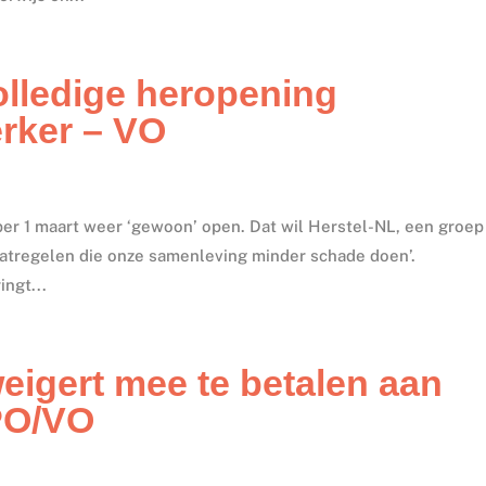
lledige heropening
erker – VO
er 1 maart weer ‘gewoon’ open. Dat wil Herstel-NL, een groep
aatregelen die onze samenleving minder schade doen’.
ngt...
igert mee te betalen aan
 PO/VO