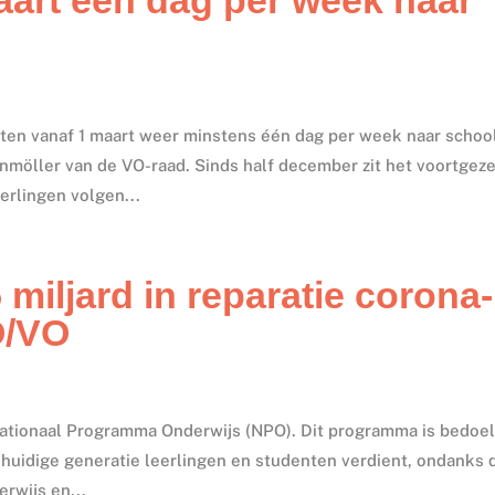
eten vanaf 1 maart weer minstens één dag per week naar schoo
enmöller van de VO-raad. Sinds half december zit het voortgez
erlingen volgen...
 miljard in reparatie corona-
O/VO
 Nationaal Programma Onderwijs (NPO). Dit programma is bedoe
huidige generatie leerlingen en studenten verdient, ondanks 
erwijs en...