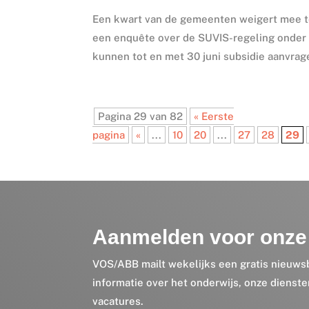
Een kwart van de gemeenten weigert mee te 
een enquête over de SUVIS-regeling onder
kunnen tot en met 30 juni subsidie aanvrage
Pagina 29 van 82
« Eerste
pagina
«
...
10
20
...
27
28
29
Aanmelden voor onze 
VOS/ABB mailt wekelijks een gratis nieuws
informatie over het onderwijs, onze dienst
vacatures.