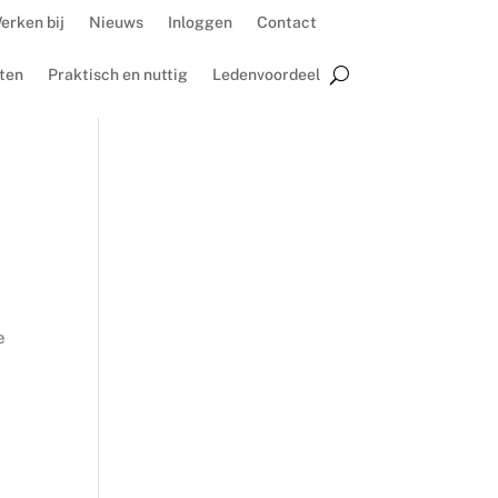
erken bij
Nieuws
Inloggen
Contact
ten
Praktisch en nuttig
Ledenvoordeel
t
e