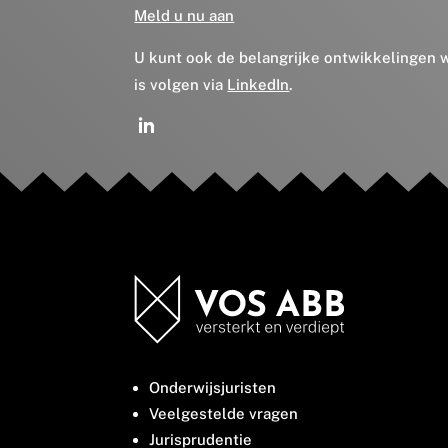
Meld u nu aan
U kunt ook de belangrijke ontwikkelingen
is volgen via
LinkedIn
.
Onderwijsjuristen
Veelgestelde vragen
Jurisprudentie