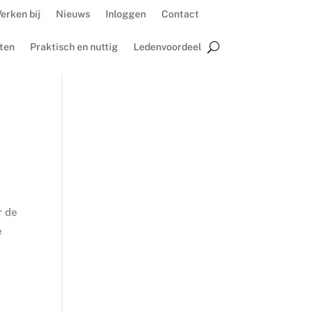
erken bij
Nieuws
Inloggen
Contact
ten
Praktisch en nuttig
Ledenvoordeel
r de
e