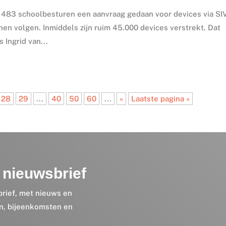
n 483 schoolbesturen een aanvraag gedaan voor devices via SI
nen volgen. Inmiddels zijn ruim 45.000 devices verstrekt. Dat
 Ingrid van...
28
29
...
40
50
60
...
»
Laatste pagina »
nieuwsbrief
brief, met nieuws en
en, bijeenkomsten en