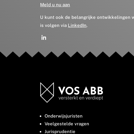
Meld u nu aan
U kunt ook de belangrijke ontwikkelingen
is volgen via
LinkedIn
.
Onderwijsjuristen
Veelgestelde vragen
Jurisprudentie