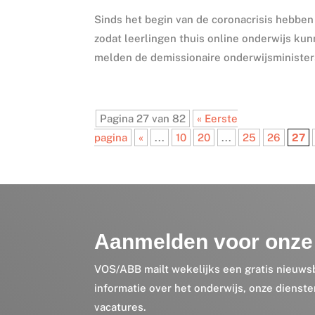
Sinds het begin van de coronacrisis hebbe
zodat leerlingen thuis online onderwijs kun
melden de demissionaire onderwijsministers
Pagina 27 van 82
« Eerste
pagina
«
...
10
20
...
25
26
27
Aanmelden voor onze 
VOS/ABB mailt wekelijks een gratis nieuws
informatie over het onderwijs, onze dienst
vacatures.