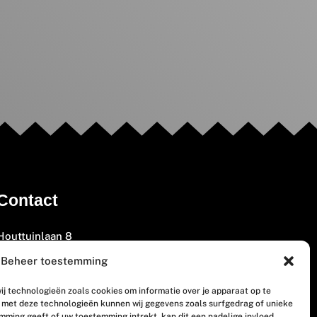
Contact
Houttuinlaan 8
3447 GM Woerden
Beheer toestemming
(0348) 405 200
ij technologieën zoals cookies om informatie over je apparaat op te
welkom@vosabb.nl
n met deze technologieën kunnen wij gegevens zoals surfgedrag of unieke
emming geeft of uw toestemming intrekt, kan dit een nadelige invloed