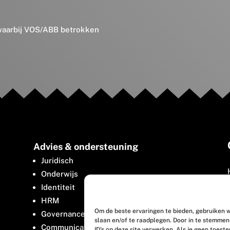
 waarbij VOS/ABB betrokken
Advies & ondersteuning
Juridisch
Onderwijs
Identiteit
HRM
Om de beste ervaringen te bieden, gebruiken w
Governance
slaan en/of te raadplegen. Door in te stemme
Communicatie
ID's op deze site verwerken. Als je geen toest